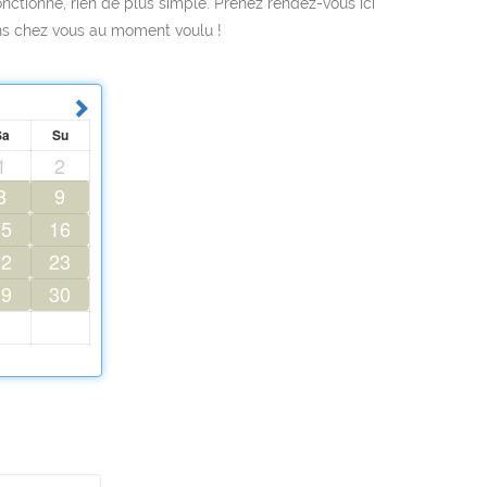
ctionne, rien de plus simple. Prenez rendez-vous ici
ns chez vous au moment voulu !
Sa
Su
1
2
8
9
15
16
22
23
29
30