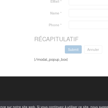
EMail *
Name *
Phone *
RÉCAPITULATIF
Submit
Annuler
[/modal_popup_box]
ence sur notre site web. Si vous continuez à utiliser ce site, nous sup