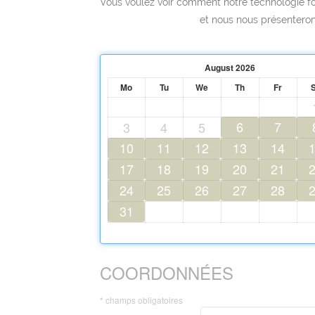
Vous voulez voir comment notre technologie fon
et nous nous présentero
August
2026
Mo
Tu
We
Th
Fr
6
7
3
4
5
10
11
12
13
14
17
18
19
20
21
24
25
26
27
28
31
COORDONNÉES
* champs obligatoires