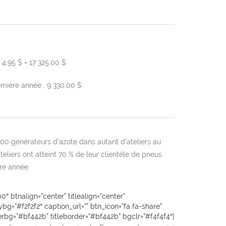
 4,95 $ = 17 325,00 $
remière année : 9 330,00 $
0 générateurs d’azote dans autant d’ateliers au
eliers ont atteint 70 % de leur clientèle de pneus
ère année.
 btnalign=”center” titlealign=”center”
bg=”#f2f2f2″ caption_url=”” btn_icon=”fa fa-share”
rbg=”#bf442b” titleborder=”#bf442b” bgclr=”#f4f4f4″]