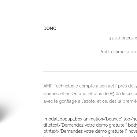
DONC
3 500 pneus x
Profit estimé la p
AMP Technologie compte à son actif près de 50
Québec et en Ontario, et plus de 85 % de ces at
avec le gonflage à l’azote, et ce, dès la premi
[modal_popup_box animation=”bounce” top=”100″
titletext=”Demandez votre démo gratuite ” body
btntext=”Demandez votre démo gratuite !” hove